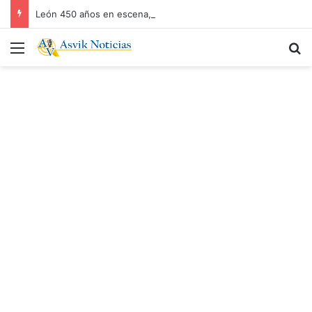
León 450 años en escena, un tributo a la ciudad
Menú
B