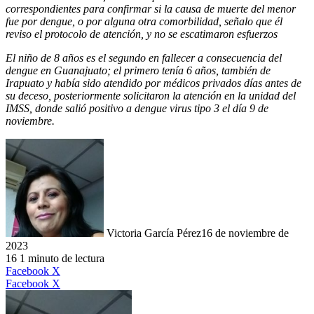
correspondientes para confirmar si la causa de muerte del menor
fue por dengue, o por alguna otra comorbilidad, señalo que él
reviso el protocolo de atención, y no se escatimaron esfuerzos
El niño de 8 años es el segundo en fallecer a consecuencia del
dengue en Guanajuato; el primero tenía 6 años, también de
Irapuato y había sido atendido por médicos privados días antes de
su deceso, posteriormente solicitaron la atención en la unidad del
IMSS, donde salió positivo a dengue virus tipo 3 el día 9 de
noviembre.
Victoria García Pérez
16 de noviembre de
2023
16
1 minuto de lectura
LinkedIn
Facebook
X
LinkedIn
Tumblr
Pinterest
Reddit
VKontakte
Compartir
Imprimir
Facebook
X
por
correo