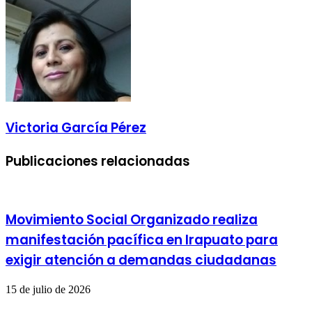
electrónico
Victoria García Pérez
Publicaciones relacionadas
Movimiento Social Organizado realiza
manifestación pacífica en Irapuato para
exigir atención a demandas ciudadanas
15 de julio de 2026