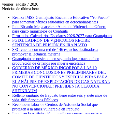
viernes, agosto 7 2026
Noticias de última hora
Realiza IMSS Guanajuato Encuentro Educativo “Yo Puedo”
para fomentar hábitos saludables en derechohabientes
Pide Ricardo Mejía acelerar Alerta de Violencia de Género
para cinco municipios de Coahuila
Firman los Calendarios Escolares 2026-2027 para Guanajuato
FGEG: LADRÓN DE VEHICULOS RECIBE
SENTENCIA DE PRISIÓN EN IRAPUATO
SSG cuenta con una red de 146 espacios destinados a
promover la lactancia materna
Guanajuato se posiciona en segundo lugar nacional en
procuración de órganos por muerte encefálica
GOBIERNO DE MÉXICO INCORPORA LAS 10
PRIMERAS CONCLUSIONES PRELIMINARES DEL
COMITÉ DE CIENTÍFICOS Y ESPECIALISTAS PARA
EL ANÁLISIS DE EXPLOTACIÓN DE GAS NATURAL
NO CONVENCIONAL: PRESIDENTA CLAUDIA
SHEINBAUM
Relleno sanitario de Irapuato tiene entre seis y siete años de
vida útil: Servicios Públicos
Reconocen labor de Centros de Asistencia Social que
protegen a la niñez vulnerable en Irapuato
Impulsan la participación juvenil con cursos, asesorías y