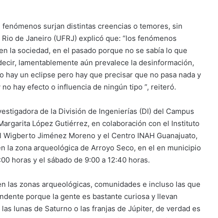
 fenómenos surjan distintas creencias o temores, sin
 Rio de Janeiro (UFRJ) explicó que: “los fenómenos
n la sociedad, en el pasado porque no se sabía lo que
decir, lamentablemente aún prevalece la desinformación,
do hay un eclipse pero hay que precisar que no pasa nada y
o hay efecto o influencia de ningún tipo ”, reiteró.
vestigadora de la División de Ingenierías (DI) del Campus
argarita López Gutiérrez, en colaboración con el Instituto
tatal Wigberto Jiménez Moreno y el Centro INAH Guanajuato,
en la zona arqueológica de Arroyo Seco, en el en municipio
23:00 horas y el sábado de 9:00 a 12:40 horas.
 en las zonas arqueológicas, comunidades e incluso las que
dente porque la gente es bastante curiosa y llevan
as lunas de Saturno o las franjas de Júpiter, de verdad es