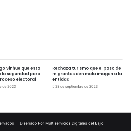
go Sinhue que esta
Rechaza turismo que el paso de
 la seguridad para
migrantes den mala imagen a la
proceso electoral
entidad
e de 2023
28 de septiembre de 2023
eservados |
Diseñado Por Multiservicios Digitales del Bajio