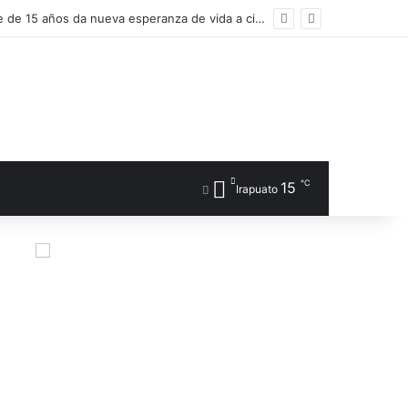
Realiza IMSS León procuración multiorgánica número ocho del año; adolescente de 15 años da nueva esperanza de vida a cinco personas
℃
15
Irapuato