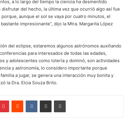
entos, a lo largo del tiempo la ciencia ha desmentido
isfrutar del hecho, la última vez que ocurrió algo así fue
orque, aunque el sol se vaya por cuatro minutos, el
á bastante impresionante”, dijo la Mtra. Margarita López
ción del eclipse, estaremos algunos astrónomos auxiliando
 conferencias para interesados de todas las edades,
s y adolescentes como lotería y dominó, son actividades
encia y astronomía, lo considero importante porque
familia a jugar, se genera una interacción muy bonita y
zó la Dra. Elcia Souza Brito.
mblr
Pinterest
Reddit
VKontakte
Compartir por correo electrónico
Imprimir