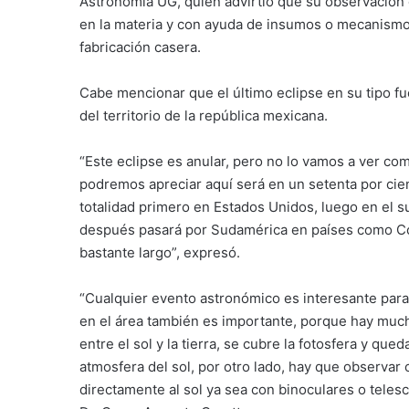
Astronomía UG, quien advirtió que su observación d
en la materia y con ayuda de insumos o mecanismos
fabricación casera.
Cabe mencionar que el último eclipse en su tipo fue
del territorio de la república mexicana.
“Este eclipse es anular, pero no lo vamos a ver co
podremos apreciar aquí será en un setenta por cie
totalidad primero en Estados Unidos, luego en el 
después pasará por Sudamérica en países como Colo
bastante largo”, expresó.
“Cualquier evento astronómico es interesante para 
en el área también es importante, porque hay much
entre el sol y la tierra, se cubre la fotosfera y que
atmosfera del sol, por otro lado, hay que observar
directamente al sol ya sea con binoculares o telesc