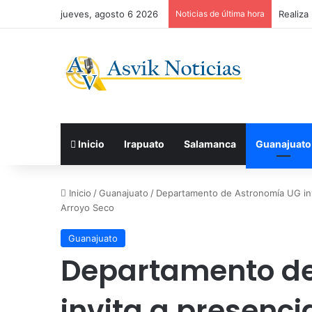
jueves, agosto 6 2026
Noticias de última hora
Inicio
Irapuato
Salamanca
Guanajuato
Inicio
/
Guanajuato
/
Departamento de Astronomía UG invi
Arroyo Seco
Guanajuato
Departamento de
invita a presencia