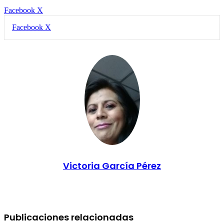
LinkedIn
Facebook
X
LinkedIn
Tumblr
Pinterest
Reddit
VKontakte
Compartir
Imprimir
Facebook
X
por
correo
electrónico
Victoria García Pérez
Publicaciones relacionadas