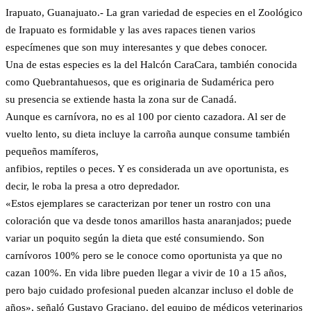
Irapuato, Guanajuato.- La gran variedad de especies en el Zoológico
de Irapuato es formidable y las aves rapaces tienen varios
especímenes que son muy interesantes y que debes conocer.
Una de estas especies es la del Halcón CaraCara, también conocida
como Quebrantahuesos, que es originaria de Sudamérica pero
su presencia se extiende hasta la zona sur de Canadá.
Aunque es carnívora, no es al 100 por ciento cazadora. Al ser de
vuelto lento, su dieta incluye la carroña aunque consume también
pequeños mamíferos,
anfibios, reptiles o peces. Y es considerada un ave oportunista, es
decir, le roba la presa a otro depredador.
«Estos ejemplares se caracterizan por tener un rostro con una
coloración que va desde tonos amarillos hasta anaranjados; puede
variar un poquito según la dieta que esté consumiendo. Son
carnívoros 100% pero se le conoce como oportunista ya que no
cazan 100%. En vida libre pueden llegar a vivir de 10 a 15 años,
pero bajo cuidado profesional pueden alcanzar incluso el doble de
años», señaló Gustavo Graciano, del equipo de médicos veterinarios