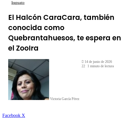
Irapuato
El Halcón CaraCara, también
conocida como
Quebrantahuesos, te espera en
el ZooIra
14 de junio de 2026
22
1 minuto de lectura
Victoria García Pérez
LinkedIn
Facebook
X