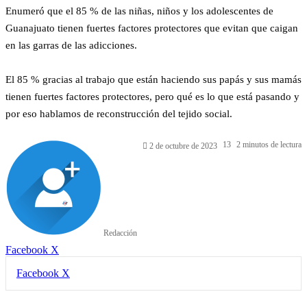
Enumeró que el 85 % de las niñas, niños y los adolescentes de
Guanajuato tienen fuertes factores protectores que evitan que caigan
en las garras de las adicciones.
El 85 % gracias al trabajo que están haciendo sus papás y sus mamás
tienen fuertes factores protectores, pero qué es lo que está pasando y
por eso hablamos de reconstrucción del tejido social.
13
2 minutos de lectura
2 de octubre de 2023
Redacción
LinkedIn
Facebook
X
LinkedIn
Tumblr
Pinterest
Reddit
VKontakte
Compartir
Imprimir
Facebook
X
por
correo