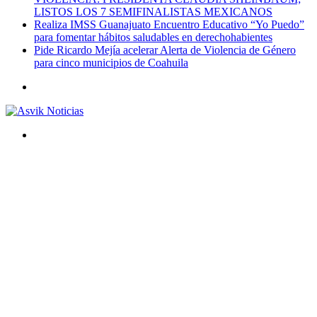
LISTOS LOS 7 SEMIFINALISTAS MEXICANOS
Realiza IMSS Guanajuato Encuentro Educativo “Yo Puedo”
para fomentar hábitos saludables en derechohabientes
Pide Ricardo Mejía acelerar Alerta de Violencia de Género
para cinco municipios de Coahuila
Menú
Buscar
por