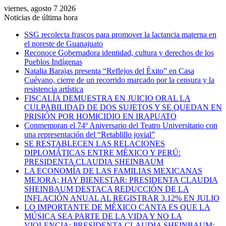
viernes, agosto 7 2026
Noticias de última hora
SSG recolecta frascos para promover la lactancia materna en
el noreste de Guanajuato
Reconoce Gobernadora identidad, cultura y derechos de los
Pueblos Indígenas
Natalia Barajas presenta “Reflejos del Éxito” en Casa
Cuévano, cierre de un recorrido marcado por la censura y la
resistencia artística
FISCALÍA DEMUESTRA EN JUICIO ORAL LA
CULPABILIDAD DE DOS SUJETOS Y SE QUEDAN EN
PRISIÓN POR HOMICIDIO EN IRAPUATO
Conmemoran el 74º Aniversario del Teatro Universitario con
una representación del “Retablillo jovial”
SE RESTABLECEN LAS RELACIONES
DIPLOMÁTICAS ENTRE MÉXICO Y PERÚ:
PRESIDENTA CLAUDIA SHEINBAUM
LA ECONOMÍA DE LAS FAMILIAS MEXICANAS
MEJORA; HAY BIENESTAR: PRESIDENTA CLAUDIA
SHEINBAUM DESTACA REDUCCIÓN DE LA
INFLACIÓN ANUAL AL REGISTRAR 3.12% EN JULIO
LO IMPORTANTE DE MÉXICO CANTA ES QUE LA
MÚSICA SEA PARTE DE LA VIDA Y NO LA
VIOLENCIA: PRESIDENTA CLAUDIA SHEINBAUM;