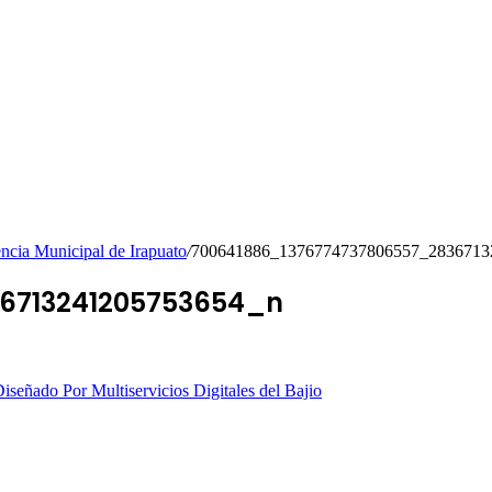
encia Municipal de Irapuato
/
700641886_1376774737806557_2836713
6713241205753654_n
iseñado Por Multiservicios Digitales del Bajio