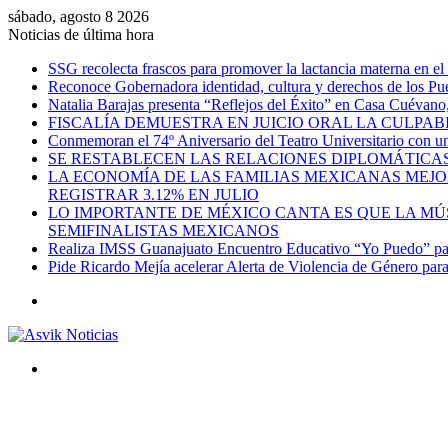
sábado, agosto 8 2026
Noticias de última hora
SSG recolecta frascos para promover la lactancia materna en el
Reconoce Gobernadora identidad, cultura y derechos de los Pu
Natalia Barajas presenta “Reflejos del Éxito” en Casa Cuévano, c
FISCALÍA DEMUESTRA EN JUICIO ORAL LA CULPAB
Conmemoran el 74º Aniversario del Teatro Universitario con una
SE RESTABLECEN LAS RELACIONES DIPLOMÁTICAS
LA ECONOMÍA DE LAS FAMILIAS MEXICANAS MEJO
REGISTRAR 3.12% EN JULIO
LO IMPORTANTE DE MÉXICO CANTA ES QUE LA MÚSI
SEMIFINALISTAS MEXICANOS
Realiza IMSS Guanajuato Encuentro Educativo “Yo Puedo” para
Pide Ricardo Mejía acelerar Alerta de Violencia de Género par
Menú
Buscar
por