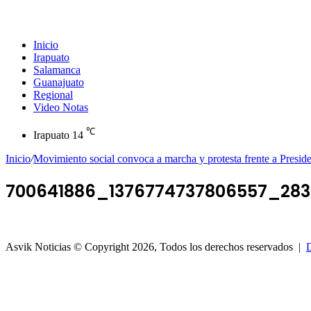
Inicio
Irapuato
Salamanca
Guanajuato
Regional
Video Notas
℃
Irapuato
14
Inicio
/
Movimiento social convoca a marcha y protesta frente a Presid
700641886_1376774737806557_283
Asvik Noticias © Copyright 2026, Todos los derechos reservados |
D
Botón
volver
arriba