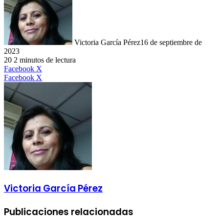
Victoria García Pérez
16 de septiembre de
2023
20
2 minutos de lectura
LinkedIn
Facebook
X
LinkedIn
Tumblr
Pinterest
Reddit
VKontakte
Compartir
Imprimir
Facebook
X
por
correo
electrónico
Victoria García Pérez
Publicaciones relacionadas