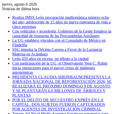
jueves, agosto 6 2026
Noticias de última hora
Realiza IMSS León procuración multiorgánica número ocho
del año; adolescente de 15 años da nueva esperanza de vida a
cinco personas
Con vehículos y tecnología, Gobierno de la Gente fortalece la
capacidad de respuesta de las Procuradurías Auxiliares
La UG establece vínculos con el Consulado de México en
Filadelfia
SSG impulsa la Décima Carrera a Favor de la Lactancia
Materna en Acámbaro
León 450 años en escena, un tributo a la ciudad
Con participación de la UG, el Observatorio Vera C. Rubin
inicia operaciones para el mayor censo de imágenes
astronómicas
PRESIDENTA CLAUDIA SHEINBAUM PRESENTA LA
JORNADA NACIONAL DE REFORESTACIÓN 2026; SE
REALIZARÁ EL PRÓXIMO DOMINGO 9 DE AGOSTO
Y SE PLANTARÁN 6.6 MILLONES DE ÁRBOLES Y
PLANTAS
POR EL DELITO DE SECUESTRO EXPRÉS EN LA
CAPITAL: DOS SUJETOS FUERON CAPTURADOS
POR AGENTES DE INVESTIGACIÓN CRIMINAL
Tutores del Nivel Medio Superior fortalecen estrategias para