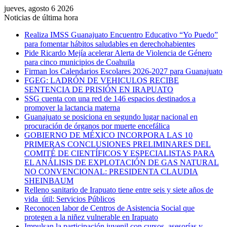
jueves, agosto 6 2026
Noticias de última hora
Realiza IMSS Guanajuato Encuentro Educativo “Yo Puedo”
para fomentar hábitos saludables en derechohabientes
Pide Ricardo Mejía acelerar Alerta de Violencia de Género
para cinco municipios de Coahuila
Firman los Calendarios Escolares 2026-2027 para Guanajuato
FGEG: LADRÓN DE VEHICULOS RECIBE
SENTENCIA DE PRISIÓN EN IRAPUATO
SSG cuenta con una red de 146 espacios destinados a
promover la lactancia materna
Guanajuato se posiciona en segundo lugar nacional en
procuración de órganos por muerte encefálica
GOBIERNO DE MÉXICO INCORPORA LAS 10
PRIMERAS CONCLUSIONES PRELIMINARES DEL
COMITÉ DE CIENTÍFICOS Y ESPECIALISTAS PARA
EL ANÁLISIS DE EXPLOTACIÓN DE GAS NATURAL
NO CONVENCIONAL: PRESIDENTA CLAUDIA
SHEINBAUM
Relleno sanitario de Irapuato tiene entre seis y siete años de
vida útil: Servicios Públicos
Reconocen labor de Centros de Asistencia Social que
protegen a la niñez vulnerable en Irapuato
Impulsan la participación juvenil con cursos, asesorías y