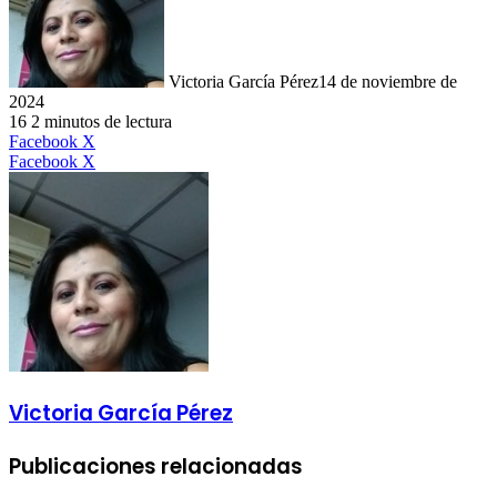
Victoria García Pérez
14 de noviembre de
2024
16
2 minutos de lectura
LinkedIn
Facebook
X
LinkedIn
Tumblr
Pinterest
Reddit
VKontakte
Compartir
Imprimir
Facebook
X
por
correo
electrónico
Victoria García Pérez
Publicaciones relacionadas