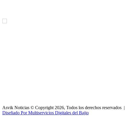
Asvik Noticias © Copyright 2026, Todos los derechos reservados |
Diseñado Por Multiservicios Digitales del Bajio
Facebook
X
WhatsApp
Telegram
Botón
volver