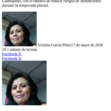
Guanajuato, con el objetivo de reducir riesgos de inundaciones
durante la temporada pluvial.
Victoria García Pérez
17 de mayo de 2026
19
1 minuto de lectura
LinkedIn
Facebook
X
LinkedIn
Tumblr
Pinterest
Reddit
VKontakte
Compartir
Imprimir
Facebook
X
por
correo
electrónico