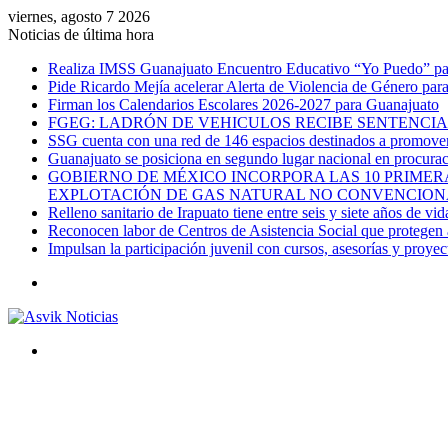
viernes, agosto 7 2026
Noticias de última hora
Realiza IMSS Guanajuato Encuentro Educativo “Yo Puedo” para
Pide Ricardo Mejía acelerar Alerta de Violencia de Género par
Firman los Calendarios Escolares 2026-2027 para Guanajuato
FGEG: LADRÓN DE VEHICULOS RECIBE SENTENCIA 
SSG cuenta con una red de 146 espacios destinados a promover 
Guanajuato se posiciona en segundo lugar nacional en procurac
GOBIERNO DE MÉXICO INCORPORA LAS 10 PRIMERA
EXPLOTACIÓN DE GAS NATURAL NO CONVENCION
Relleno sanitario de Irapuato tiene entre seis y siete años de vid
Reconocen labor de Centros de Asistencia Social que protegen a
Impulsan la participación juvenil con cursos, asesorías y proye
Menú
Buscar
por