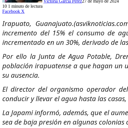
Victoria García Pérez
27 de mayo de 2024
10
1 minuto de lectura
LinkedIn
Facebook
X
Irapuato, Guanajuato.(asviknoticias.c
incremento del 15% el consumo de agua
incrementado en un 30%, derivado de las 
Por ello la Junta de Agua Potable, Dre
población irapuatense a que hagan un uso
su ausencia.
El director del organismo operador de
conducir y llevar el agua hasta las casas
La Japami informó, además, que el aumen
sea de baja presión en algunas colonias