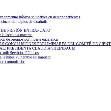
 fomentar hábitos saludables en derechohabientes
a cinco municipios de Coahuila
DE PRISIÓN EN IRAPUATO
la lactancia materna
ión de órganos por muerte encefálica
S CONCLUSIONES PRELIMINARES DEL COMITÉ DE CIENTÍF
AL: PRESIDENTA CLAUDIA SHEINBAUM
a útil: Servicios Públicos
 la niñez vulnerable en Irapuato
ctos comunitarios