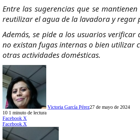
Entre las sugerencias que se mantienen 
reutilizar el agua de la lavadora y regar 
Además, se pide a los usuarios verificar
no existan fugas internas o bien utiliza
otras actividades domésticas.
Victoria García Pérez
27 de mayo de 2024
10
1 minuto de lectura
LinkedIn
Facebook
X
LinkedIn
Tumblr
Pinterest
Reddit
VKontakte
Compartir
Imprimir
Facebook
X
por
correo