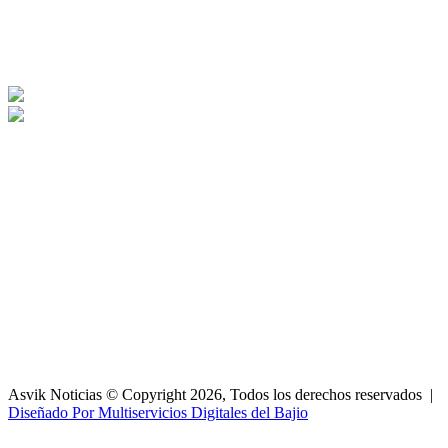
Asvik Noticias © Copyright 2026, Todos los derechos reservados |
Diseñado Por Multiservicios Digitales del Bajio
Facebook
X
WhatsApp
Telegram
Botón