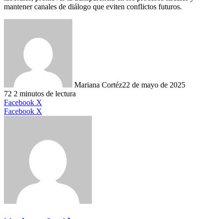
mantener canales de diálogo que eviten conflictos futuros.
Mariana Cortéz
22 de mayo de 2025
72
2 minutos de lectura
LinkedIn
Facebook
X
LinkedIn
Tumblr
Pinterest
Reddit
VKontakte
Compartir
Imprimir
Facebook
X
por
correo
electrónico