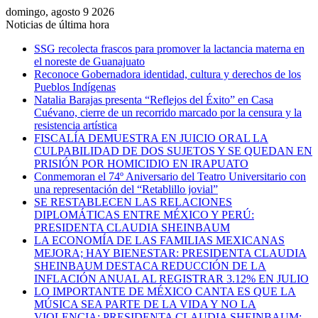
domingo, agosto 9 2026
Noticias de última hora
SSG recolecta frascos para promover la lactancia materna en
el noreste de Guanajuato
Reconoce Gobernadora identidad, cultura y derechos de los
Pueblos Indígenas
Natalia Barajas presenta “Reflejos del Éxito” en Casa
Cuévano, cierre de un recorrido marcado por la censura y la
resistencia artística
FISCALÍA DEMUESTRA EN JUICIO ORAL LA
CULPABILIDAD DE DOS SUJETOS Y SE QUEDAN EN
PRISIÓN POR HOMICIDIO EN IRAPUATO
Conmemoran el 74º Aniversario del Teatro Universitario con
una representación del “Retablillo jovial”
SE RESTABLECEN LAS RELACIONES
DIPLOMÁTICAS ENTRE MÉXICO Y PERÚ:
PRESIDENTA CLAUDIA SHEINBAUM
LA ECONOMÍA DE LAS FAMILIAS MEXICANAS
MEJORA; HAY BIENESTAR: PRESIDENTA CLAUDIA
SHEINBAUM DESTACA REDUCCIÓN DE LA
INFLACIÓN ANUAL AL REGISTRAR 3.12% EN JULIO
LO IMPORTANTE DE MÉXICO CANTA ES QUE LA
MÚSICA SEA PARTE DE LA VIDA Y NO LA
VIOLENCIA: PRESIDENTA CLAUDIA SHEINBAUM;