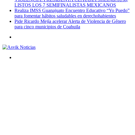
LISTOS LOS 7 SEMIFINALISTAS MEXICANOS
Realiza IMSS Guanajuato Encuentro Educativo “Yo Puedo”
para fomentar hábitos saludables en derechohabientes
Pide Ricardo Mejía acelerar Alerta de Violencia de Género
para cinco municipios de Coahuila
Menú
Buscar
por