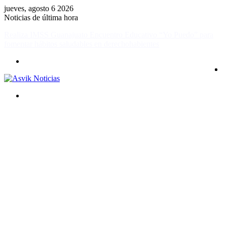
jueves, agosto 6 2026
Noticias de última hora
Pide Ricardo Mejía acelerar Alerta de Violencia de Género para
cinco municipios de Coahuila
Menú
Buscar
por