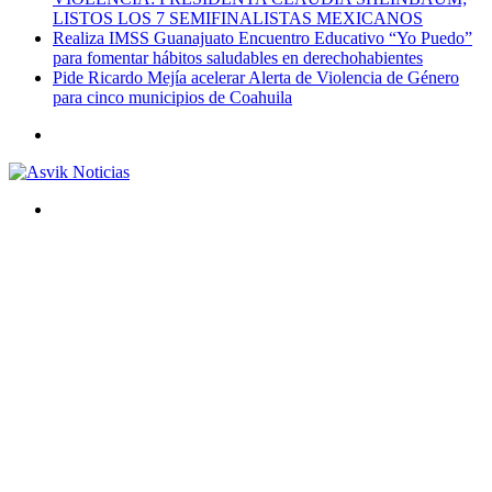
LISTOS LOS 7 SEMIFINALISTAS MEXICANOS
Realiza IMSS Guanajuato Encuentro Educativo “Yo Puedo”
para fomentar hábitos saludables en derechohabientes
Pide Ricardo Mejía acelerar Alerta de Violencia de Género
para cinco municipios de Coahuila
Menú
Buscar
por