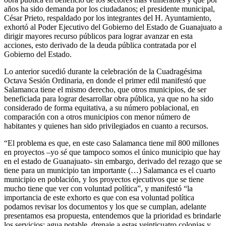
años ha sido demanda por los ciudadanos; el presidente municipal,
César Prieto, respaldado por los integrantes del H. Ayuntamiento,
exhortó al Poder Ejecutivo del Gobierno del Estado de Guanajuato a
dirigir mayores recurso públicos para lograr avanzar en esta
acciones, esto derivado de la deuda pública contratada por el
Gobierno del Estado.
Lo anterior sucedió durante la celebración de la Cuadragésima
Octava Sesión Ordinaria, en donde el primer edil manifestó que
Salamanca tiene el mismo derecho, que otros municipios, de ser
beneficiada para lograr desarrollar obra pública, ya que no ha sido
considerado de forma equitativa, a su número poblacional, en
comparación con a otros municipios con menor número de
habitantes y quienes han sido privilegiados en cuanto a recursos.
“El problema es que, en este caso Salamanca tiene mil 800 millones
en proyectos –yo sé que tampoco somos el único municipio que hay
en el estado de Guanajuato- sin embargo, derivado del rezago que se
tiene para un municipio tan importante (…) Salamanca es el cuarto
municipio en población, y los proyectos ejecutivos que se tiene
mucho tiene que ver con voluntad política”, y manifestó “la
importancia de este exhorto es que con esa voluntad política
podamos revisar los documentos y los que se cumplan, adelante
presentamos esa propuesta, entendemos que la prioridad es brindarle
los servicios; agua potable, drenaje a estas veinticuatro colonias y