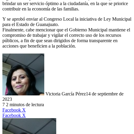
brindar un ser servicio óptimo a la ciudadanía, en la que se priorice
contribuir en la economía de las familias.
Y se aprobó enviar al Congreso Local la iniciativa de Ley Municipal
para el Estado de Guanajuato.
Finalmente, cabe mencionar que el Gobierno Municipal mantiene el
compromiso de trabajar y vigilar el correcto uso de los recursos
públicos, a fin de que sean dirigidos de forma transparente en
acciones que beneficien a la población.
Victoria García Pérez
14 de septiembre de
2023
7
2 minutos de lectura
LinkedIn
Facebook
X
LinkedIn
Tumblr
Pinterest
Reddit
VKontakte
Compartir
Imprimir
Facebook
X
por
correo
electrónico