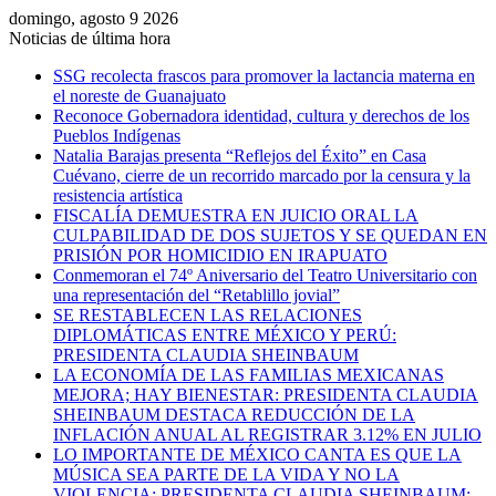
domingo, agosto 9 2026
Noticias de última hora
SSG recolecta frascos para promover la lactancia materna en
el noreste de Guanajuato
Reconoce Gobernadora identidad, cultura y derechos de los
Pueblos Indígenas
Natalia Barajas presenta “Reflejos del Éxito” en Casa
Cuévano, cierre de un recorrido marcado por la censura y la
resistencia artística
FISCALÍA DEMUESTRA EN JUICIO ORAL LA
CULPABILIDAD DE DOS SUJETOS Y SE QUEDAN EN
PRISIÓN POR HOMICIDIO EN IRAPUATO
Conmemoran el 74º Aniversario del Teatro Universitario con
una representación del “Retablillo jovial”
SE RESTABLECEN LAS RELACIONES
DIPLOMÁTICAS ENTRE MÉXICO Y PERÚ:
PRESIDENTA CLAUDIA SHEINBAUM
LA ECONOMÍA DE LAS FAMILIAS MEXICANAS
MEJORA; HAY BIENESTAR: PRESIDENTA CLAUDIA
SHEINBAUM DESTACA REDUCCIÓN DE LA
INFLACIÓN ANUAL AL REGISTRAR 3.12% EN JULIO
LO IMPORTANTE DE MÉXICO CANTA ES QUE LA
MÚSICA SEA PARTE DE LA VIDA Y NO LA
VIOLENCIA: PRESIDENTA CLAUDIA SHEINBAUM;